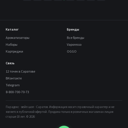
Каталог
Бренды
Ароматизаторы
Все бренды
Наборы
Vaporesso
Картриджи
OGGO
Связь
12 точек в Саратове
ВКонтакте
Telegram
8-800-700-70-73
Парадокс · вейп шоп · Саратов. Информация носит справочный характер и не
является публичной офертой. Продажа только в розничных магазинах лицам
старше 18 лет. © 2026