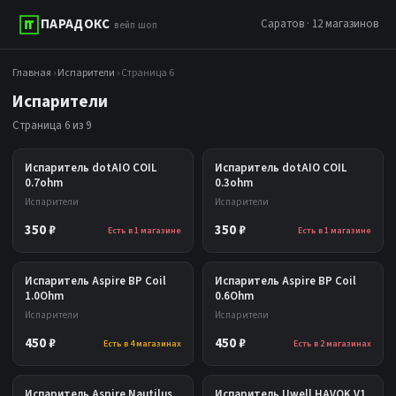
ПАРАДОКС
Саратов · 12 магазинов
вейп шоп
Главная
›
Испарители
› Страница 6
Испарители
Страница 6 из 9
Испаритель dotAIO COIL
Испаритель dotAIO COIL
0.7ohm
0.3ohm
Испарители
Испарители
350 ₽
350 ₽
Есть в 1 магазине
Есть в 1 магазине
Испаритель Aspire BP Coil
Испаритель Aspire BP Coil
1.0Ohm
0.6Ohm
Испарители
Испарители
450 ₽
450 ₽
Есть в 4 магазинах
Есть в 2 магазинах
Испаритель Aspire Nautilus
Испаритель Uwell HAVOK V1