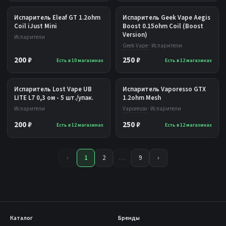
Испаритель Eleaf GT 1.2ohm
Испаритель Geek Vape Aegis
Coil iJust Mini
Boost 0.15ohm Coil (Boost
Version)
Испарители
Geek Vape
· Испарители
200 ₽
250 ₽
Есть в 10 магазинах
Есть в 12 магазинах
Испаритель Lost Vape UB
Испаритель Vaporesso GTX
LITE L7 0,3 ом - 5 шт./упак.
1.2ohm Mesh
Испарители
Vaporesso
· Испарители
200 ₽
250 ₽
Есть в 12 магазинах
Есть в 12 магазинах
‹
1
2
…
9
›
Каталог
Бренды