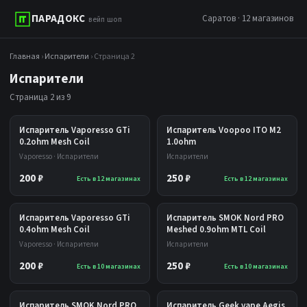
ПАРАДОКС
Саратов · 12 магазинов
вейп шоп
Главная
›
Испарители
› Страница 2
Испарители
Страница 2 из 9
Испаритель Vaporesso GTi
Испаритель Voopoo ITO M2
0.2ohm Mesh Coil
1.0ohm
Vaporesso · Испарители
Испарители
200 ₽
250 ₽
Есть в 12 магазинах
Есть в 12 магазинах
Испаритель Vaporesso GTi
Испаритель SMOK Nord PRO
0.4ohm Mesh Coil
Meshed 0.9ohm MTL Coil
Vaporesso · Испарители
Испарители
200 ₽
250 ₽
Есть в 10 магазинах
Есть в 10 магазинах
Испаритель SMOK Nord PRO
Испаритель Geek vape Aegis