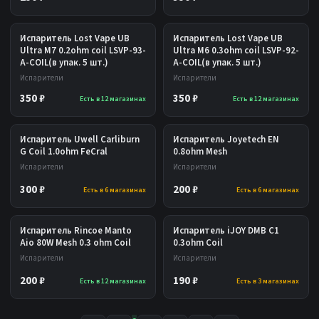
Испаритель Lost Vape UB
Испаритель Lost Vape UB
Ultra M7 0.2ohm coil LSVP-93-
Ultra M6 0.3ohm coil LSVP-92-
A-COIL(в упак. 5 шт.)
A-COIL(в упак. 5 шт.)
Испарители
Испарители
350 ₽
350 ₽
Есть в 12 магазинах
Есть в 12 магазинах
Испаритель Uwell Carliburn
Испаритель Joyetech EN
G Coil 1.0ohm FeCral
0.8ohm Mesh
Испарители
Испарители
300 ₽
200 ₽
Есть в 6 магазинах
Есть в 6 магазинах
Испаритель Rincoe Manto
Испаритель iJOY DMB C1
Aio 80W Mesh 0.3 ohm Coil
0.3ohm Coil
Испарители
Испарители
200 ₽
190 ₽
Есть в 12 магазинах
Есть в 3 магазинах