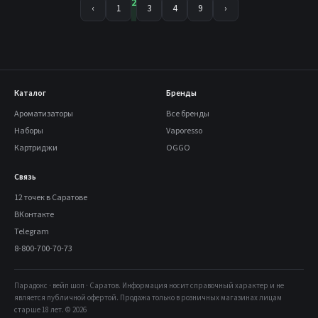
2
‹
1
3
4
9
›
Каталог
Бренды
Ароматизаторы
Все бренды
Наборы
Vaporesso
Картриджи
OGGO
Связь
12 точек в Саратове
ВКонтакте
Telegram
8-800-700-70-73
Парадокс · вейп шоп · Саратов. Информация носит справочный характер и не
является публичной офертой. Продажа только в розничных магазинах лицам
старше 18 лет. © 2026