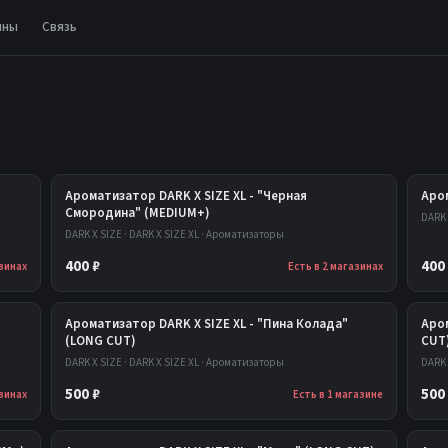
ины
Связь
Ароматизатор DARK X SIZE XL - "Черная
Аром
Смородина" (MEDIUM+)
DARK 
DARK X SIZE · DARK X SIZE XL · Ароматизаторы
400 ₽
400
азинах
Есть в 2 магазинах
Ароматизатор DARK X SIZE XL - "Пина Колада"
Аром
(LONG CUT)
CUT
DARK X SIZE · DARK X SIZE XL · Ароматизаторы
DARK 
500 ₽
500
азинах
Есть в 1 магазине