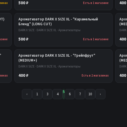
500 ₽
400
азинах
Есть в 1 магазине
UT)
Ароматизатор DARK X SIZE XL - "Карамельный
Аром
Бленд" (LONG CUT)
(ME
DARK X SIZE · DARK X SIZE XL · Ароматизаторы
DARK 
500 ₽
400
газине
Есть в 1 магазине
"
Ароматизатор DARK X SIZE XL - "Грейпфрут"
Аром
(MEDIUM+)
(ME
DARK X SIZE · DARK X SIZE XL · Ароматизаторы
DARK 
400 ₽
400
азинах
Есть в 2 магазинах
5
‹
1
3
4
6
7
10
›