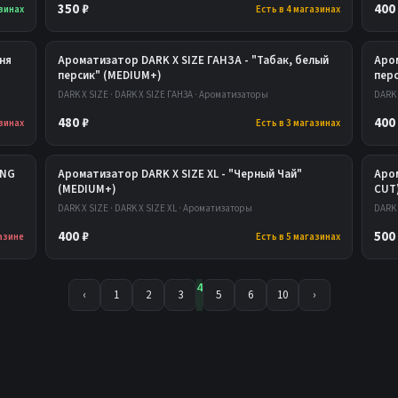
350 ₽
400
азинах
Есть в 4 магазинах
ня
Ароматизатор DARK X SIZE ГАНЗА - "Табак, белый
Аром
персик" (MEDIUM+)
пер
DARK X SIZE · DARK X SIZE ГАНЗА · Ароматизаторы
DARK 
480 ₽
400
азинах
Есть в 3 магазинах
ONG
Ароматизатор DARK X SIZE XL - "Черный Чай"
Аром
(MEDIUM+)
CUT
DARK X SIZE · DARK X SIZE XL · Ароматизаторы
DARK 
400 ₽
500
газине
Есть в 5 магазинах
4
‹
1
2
3
5
6
10
›