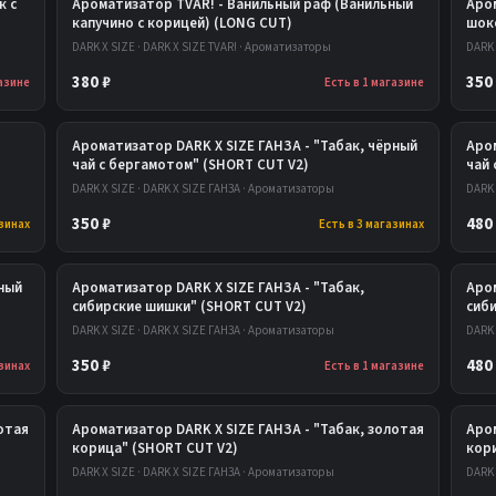
к с
Ароматизатор TVAR! - Ванильный раф (Ванильный
Аром
капучино с корицей) (LONG CUT)
шок
DARK X SIZE · DARK X SIZE TVAR! · Ароматизаторы
DARK 
380 ₽
350
газине
Есть в 1 магазине
Ароматизатор DARK X SIZE ГАНЗА - "Табак, чёрный
Аром
чай с бергамотом" (SHORT CUT V2)
чай
DARK X SIZE · DARK X SIZE ГАНЗА · Ароматизаторы
DARK 
350 ₽
480
азинах
Есть в 3 магазинах
рный
Ароматизатор DARK X SIZE ГАНЗА - "Табак,
Аром
сибирские шишки" (SHORT CUT V2)
сиб
DARK X SIZE · DARK X SIZE ГАНЗА · Ароматизаторы
DARK 
350 ₽
480
азинах
Есть в 1 магазине
отая
Ароматизатор DARK X SIZE ГАНЗА - "Табак, золотая
Аром
корица" (SHORT CUT V2)
кор
DARK X SIZE · DARK X SIZE ГАНЗА · Ароматизаторы
DARK 