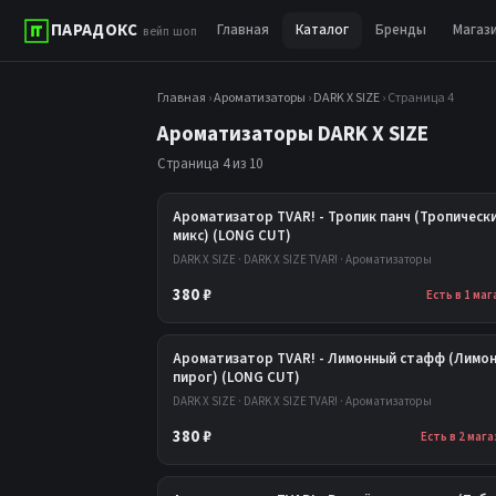
ПАРАДОКС
Главная
Каталог
Бренды
Магаз
вейп шоп
Главная
›
Ароматизаторы
›
DARK X SIZE
› Страница 4
Ароматизаторы DARK X SIZE
Страница 4 из 10
Ароматизатор TVAR! - Тропик панч (Тропическ
микс) (LONG CUT)
DARK X SIZE · DARK X SIZE TVAR! · Ароматизаторы
380 ₽
Есть в 1 ма
Ароматизатор TVAR! - Лимонный стафф (Лимо
пирог) (LONG CUT)
DARK X SIZE · DARK X SIZE TVAR! · Ароматизаторы
380 ₽
Есть в 2 маг