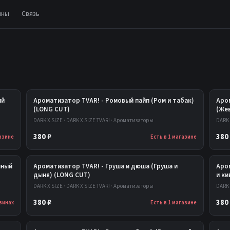
ины
Связь
ий
Ароматизатор TVAR! - Ромовый пайп (Ром и табак)
Аро
(LONG CUT)
(Же
DARK X SIZE · DARK X SIZE TVAR! · Ароматизаторы
DARK 
380 ₽
380
газине
Есть в 1 магазине
нный
Ароматизатор TVAR! - Груша и дюша (Груша и
Аро
дыня) (LONG CUT)
и ки
DARK X SIZE · DARK X SIZE TVAR! · Ароматизаторы
DARK 
380 ₽
380
азинах
Есть в 1 магазине