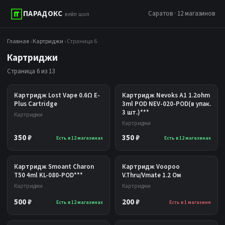
ПАРАДОКС
Саратов · 12 магазинов
вейп шоп
Главная
›
Картриджи
› Страница 6
Картриджи
Страница 6 из 13
Картридж Lost Vape 0.6Ω E-
Картридж Nevoks A1 1.2ohm
Plus Cartridge
3ml POD NEV-020-POD(в упак.
3 шт.)***
Картриджи
Картриджи
350 ₽
350 ₽
Есть в 12 магазинах
Есть в 12 магазинах
Картридж Smoant Charon
Картридж Voopoo
T50 4ml KL-080-POD***
V.Thru/Vmate 1.2 Ом
Картриджи
Картриджи
500 ₽
200 ₽
Есть в 12 магазинах
Есть в 1 магазине