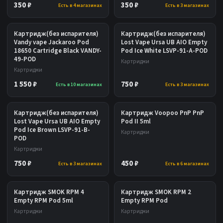
350 ₽
350 ₽
Есть в 4 магазинах
Есть в 3 магазинах
Картридж(без испарителя)
Картридж(без испарителя)
Vandy vape Jackaroo Pod
Lost Vape Ursa UB AIO Empty
18650 Cartridge Black VANDY-
Pod Ice White LSVP-91-A-POD
49-POD
Картриджи
Картриджи
1 550 ₽
750 ₽
Есть в 10 магазинах
Есть в 3 магазинах
Картридж(без испарителя)
Картридж Voopoo PnP PnP
Lost Vape Ursa UB AIO Empty
Pod II 5ml
Pod Ice Brown LSVP-91-B-
Картриджи
POD
Картриджи
750 ₽
450 ₽
Есть в 3 магазинах
Есть в 6 магазинах
Картридж SMOK RPM 4
Картридж SMOK RPM 2
Empty RPM Pod 5ml
Empty RPM Pod
Картриджи
Картриджи