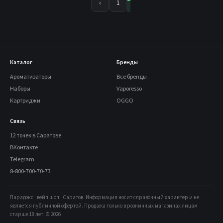
‹
1
Каталог
Бренды
Ароматизаторы
Все бренды
Наборы
Vaporesso
Картриджи
OGGO
Связь
12 точек в Саратове
ВКонтакте
Telegram
8-800-700-70-73
Парадокс · вейп шоп · Саратов. Информация носит справочный характер и не
является публичной офертой. Продажа только в розничных магазинах лицам
старше 18 лет. © 2026