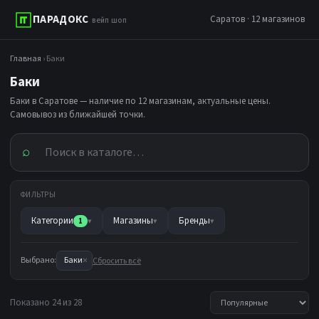
ПАРАДОКС
Саратов · 12 магазинов
вейп шоп
Главная
› Баки
Баки
Баки в Саратове — наличие по 12 магазинам, актуальные цены.
Самовывоз из ближайшей точки.
⌕
ФИЛЬТРЫ
Категории
Магазины
Бренды
1
▾
▾
▾
×
Выбрано:
Баки
Сбросить всё
Показано 24 из 28