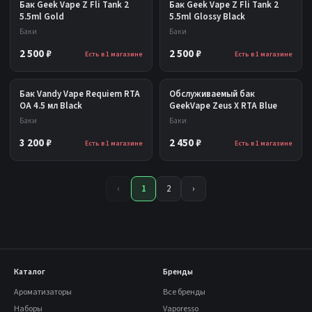
Бак Geek Vape Z Fli Tank 2
Бак Geek Vape Z Fli Tank 2
5.5ml Gold
5.5ml Glossy Black
Баки
Баки
2 500 ₽
2 500 ₽
Есть в 1 магазине
Есть в 1 магазине
Бак Vandy Vape Requiem RTA
Обслуживаемый бак
OA 4.5 мл Black
GeekVape Zeus X RTA Blue
Баки
Баки
3 200 ₽
2 450 ₽
Есть в 1 магазине
Есть в 1 магазине
‹
1
2
›
Каталог
Бренды
Ароматизаторы
Все бренды
Наборы
Vaporesso