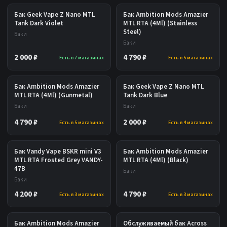
Бак Geek Vape Z Nano MTL
Бак Ambition Mods Amazier
Tank Dark Violet
MTL RTA (4Ml) (Stainless
Steel)
Баки
Баки
2 000 ₽
4 790 ₽
Есть в 7 магазинах
Есть в 5 магазинах
Бак Ambition Mods Amazier
Бак Geek Vape Z Nano MTL
MTL RTA (4Ml) (Gunmetal)
Tank Dark Blue
Баки
Баки
4 790 ₽
2 000 ₽
Есть в 5 магазинах
Есть в 4 магазинах
Бак Vandy Vape BSKR mini V3
Бак Ambition Mods Amazier
MTL RTA Frosted Grey VANDY-
MTL RTA (4Ml) (Black)
47B
Баки
Баки
4 200 ₽
4 790 ₽
Есть в 3 магазинах
Есть в 3 магазинах
Бак Ambition Mods Amazier
Обслуживаемый бак Across