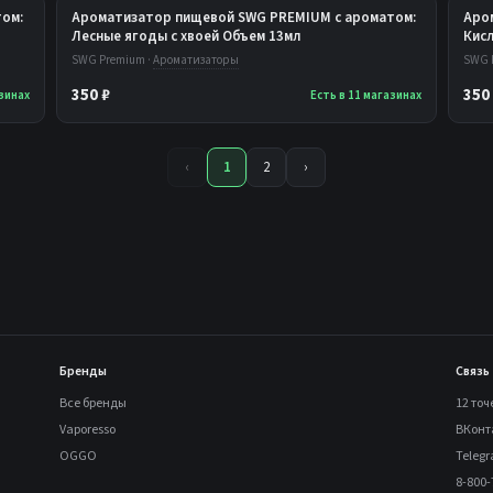
ом:
Ароматизатор пищевой SWG PREMIUM с ароматом:
Аро
Лесные ягоды с хвоей Объем 13мл
Кис
SWG Premium ·
Ароматизаторы
SWG 
350 ₽
350
азинах
Есть в 11 магазинах
‹
1
2
›
Бренды
Связь
Все бренды
12 точ
Vaporesso
ВКонт
OGGO
Teleg
8-800-