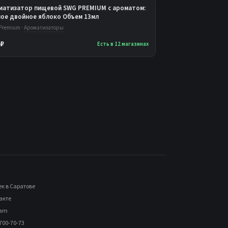
матизатор пищевой SWG PREMIUM с ароматом:
лое двойное яблоко Объем 13мл
Premium ·
Ароматизаторы
 ₽
Есть в 12 магазинах
ек в Саратове
акте
ram
700-70-73