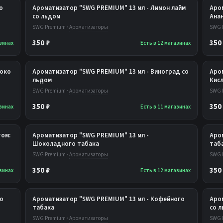
о
Ароматизатор "SWG PREMIUM" 13 мл - Лимон лайм
Аро
со льдом
Ана
SWG Premium ·
Ароматизаторы
SWG 
350 ₽
350
азинах
Есть в 12 магазинах
локо
Ароматизатор "SWG PREMIUM" 13 мл - Виноград со
Аро
льдом
Кис
SWG Premium ·
Ароматизаторы
SWG 
350 ₽
350
азинах
Есть в 11 магазинах
ом:
Ароматизатор "SWG PREMIUM" 13 мл -
Аро
Шоколадного табака
таб
SWG Premium ·
Ароматизаторы
SWG 
350 ₽
350
азинах
Есть в 12 магазинах
со
Ароматизатор "SWG PREMIUM" 13 мл - Кофейного
Аро
табака
со 
SWG Premium ·
Ароматизаторы
SWG 