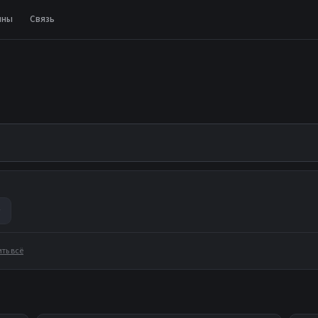
ины
Связь
▾
ть всё