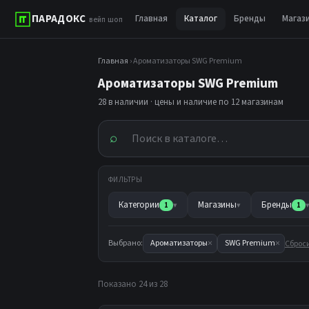
ПАРАДОКС
Главная
Каталог
Бренды
Магаз
вейп шоп
Главная
› Ароматизаторы SWG Premium
Ароматизаторы SWG Premium
28 в наличии · цены и наличие по 12 магазинам
⌕
ФИЛЬТРЫ
Категории
Магазины
Бренды
1
▾
▾
1
×
×
Выбрано:
Ароматизаторы
SWG Premium
Сброси
Показано 24 из 28