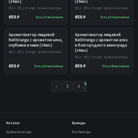
(14мл.)
(14мл.)
RELL · RELL Orange · Ароматизаторы
RELL · RELL Orange · Ароматизаторы
650 ₽
650 ₽
Есть в 7 магазинах
Есть в 11 магазинах
Ароматизатор пищевой
Ароматизатор пищевой
RellOrange с ароматом алоэ,
RellOrange с ароматом алоэ
клубники и киви (14мл.)
и благородного винограда
(14мл.)
RELL · RELL Orange · Ароматизаторы
RELL · RELL Orange · Ароматизаторы
650 ₽
650 ₽
Есть в 10 магазинах
Есть в 8 магазинах
3
›
‹
1
2
Каталог
Бренды
Ароматизаторы
Все бренды