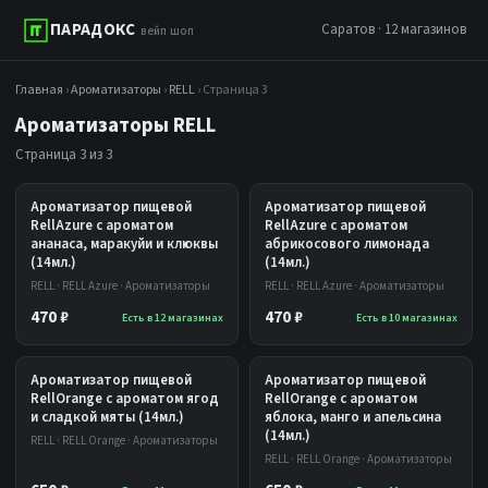
ПАРАДОКС
Саратов · 12 магазинов
вейп шоп
Главная
›
Ароматизаторы
›
RELL
› Страница 3
Ароматизаторы RELL
Страница 3 из 3
Ароматизатор пищевой
Ароматизатор пищевой
RellAzure с ароматом
RellAzure с ароматом
ананаса, маракуйи и клюквы
абрикосового лимонада
(14мл.)
(14мл.)
RELL · RELL Azure · Ароматизаторы
RELL · RELL Azure · Ароматизаторы
470 ₽
470 ₽
Есть в 12 магазинах
Есть в 10 магазинах
Ароматизатор пищевой
Ароматизатор пищевой
RellOrange с ароматом ягод
RellOrange с ароматом
и сладкой мяты (14мл.)
яблока, манго и апельсина
(14мл.)
RELL · RELL Orange · Ароматизаторы
RELL · RELL Orange · Ароматизаторы