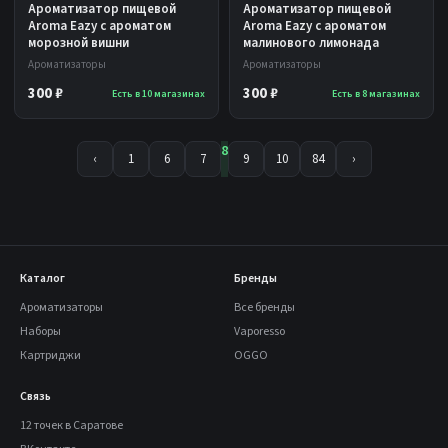
Ароматизатор пищевой
Ароматизатор пищевой
Aroma Eazy с ароматом
Aroma Eazy с ароматом
морозной вишни
малинового лимонада
Ароматизаторы
Ароматизаторы
300 ₽
300 ₽
Есть в 10 магазинах
Есть в 8 магазинах
8
‹
1
6
7
9
10
84
›
Каталог
Бренды
Ароматизаторы
Все бренды
Наборы
Vaporesso
Картриджи
OGGO
Связь
12 точек в Саратове