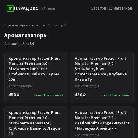
ПАРАДОКС
Саратов · 12 магазинов
вейп шоп
Главная
›
Ароматизаторы
› Страница 8
Ароматизаторы
Страница 8 из 84
Ароматизатор Frozen Fruit
Ароматизатор Frozen Fruit
Monster Premium 2.0 -
Monster Premium 2.0 -
Strawberry Lime Ice /
Strawberry Kiwi
Клубника и Лайм со Льдом
Pomegranate Ice / Клубника
15ml
Киви и Гр
Ароматизаторы
Ароматизаторы
450 ₽
450 ₽
Есть в 11 магазинах
Есть в 12 магазинах
Ароматизатор Frozen Fruit
Ароматизатор Frozen Fruit
Monster Premium 2.0 -
Monster Premium 2.0 -
Strawberry Banana Ice /
Passionfruit Orange Guava Ice
Клубника и Банан со Льдом
/ Маракуйя Апельсин и
15
Ароматизаторы