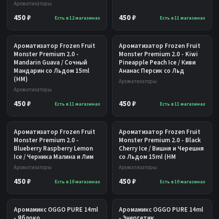
Ароматизаторы
450 ₽
450 ₽
Есть в 12 магазинах
Есть в 11 магазинах
Ароматизатор Frozen Fruit
Ароматизатор Frozen Fruit
Monster Premium 2.0 -
Monster Premium 2.0 - Kiwi
Mandarin Guava / Сочный
Pineapple Peach Ice / Киви
Мандарин со Льдом 15ml
Ананас Персик со Льд
(НМ)
Ароматизаторы
Ароматизаторы
450 ₽
450 ₽
Есть в 11 магазинах
Есть в 11 магазинах
Ароматизатор Frozen Fruit
Ароматизатор Frozen Fruit
Monster Premium 2.0 -
Monster Premium 2.0 - Black
Blueberry Raspberry Lemon
Cherry Ice / Вишня и Черешня
Ice / Черника Малина и Лим
со Льдом 15ml (НМ
Ароматизаторы
Ароматизаторы
450 ₽
450 ₽
Есть в 10 магазинах
Есть в 10 магазинах
Аромамикс OGGO PURE 14ml
Аромамикс OGGO PURE 14ml
- Яблоко
- Энергетик