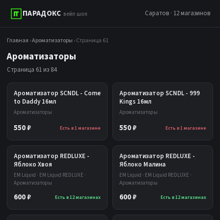
ПАРАДОКС
Саратов · 12 магазинов
вейп шоп
Главная
›
Ароматизаторы
› Страница 61
Ароматизаторы
Страница 61 из 84
Ароматизатор SCNDL - Come
Ароматизатор SCNDL - 999
to Daddy 16мл
Kings 16мл
Ароматизаторы
Ароматизаторы
550 ₽
550 ₽
Есть в 1 магазине
Есть в 1 магазине
Ароматизатор REDLUXE -
Ароматизатор REDLUXE -
Яблоко Хвоя
Яблоко Малина
EM Liquid · EM Liquid REDLUXE ·
EM Liquid · EM Liquid REDLUXE ·
Ароматизаторы
Ароматизаторы
600 ₽
600 ₽
Есть в 12 магазинах
Есть в 12 магазинах