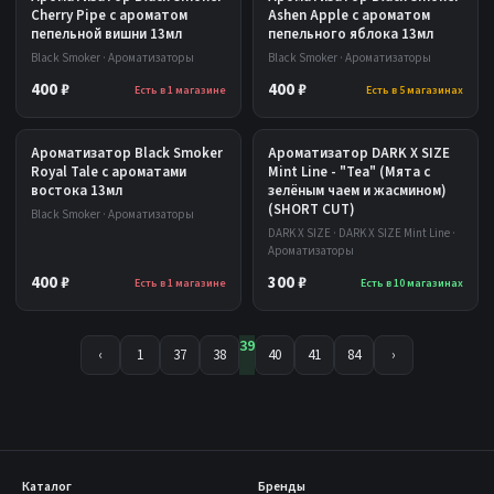
Cherry Pipe с ароматом
Ashen Apple с ароматом
пепельной вишни 13мл
пепельного яблока 13мл
Black Smoker · Ароматизаторы
Black Smoker · Ароматизаторы
400 ₽
400 ₽
Есть в 1 магазине
Есть в 5 магазинах
Ароматизатор Black Smoker
Ароматизатор DARK X SIZE
Royal Tale с ароматами
Mint Line - "Tea" (Мята с
востока 13мл
зелёным чаем и жасмином)
(SHORT CUT)
Black Smoker · Ароматизаторы
DARK X SIZE · DARK X SIZE Mint Line ·
Ароматизаторы
400 ₽
300 ₽
Есть в 1 магазине
Есть в 10 магазинах
39
‹
1
37
38
40
41
84
›
Каталог
Бренды