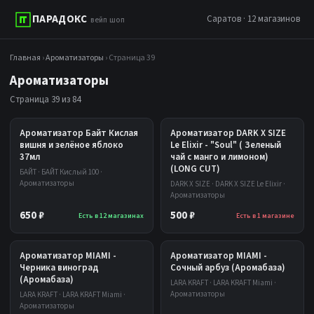
ПАРАДОКС
Саратов · 12 магазинов
вейп шоп
Главная
›
Ароматизаторы
› Страница 39
Ароматизаторы
Страница 39 из 84
Ароматизатор Байт Кислая
Ароматизатор DARK X SIZE
вишня и зелёное яблоко
Le Elixir - "Soul" ( Зеленый
37мл
чай с манго и лимоном)
(LONG CUT)
БАЙТ · БАЙТ Кислый 100 ·
Ароматизаторы
DARK X SIZE · DARK X SIZE Le Elixir ·
Ароматизаторы
650 ₽
500 ₽
Есть в 12 магазинах
Есть в 1 магазине
Ароматизатор MIAMI -
Ароматизатор MIAMI -
Черника виноград
Сочный арбуз (Аромабаза)
(Аромабаза)
LARA KRAFT · LARA KRAFT Miami ·
Ароматизаторы
LARA KRAFT · LARA KRAFT Miami ·
Ароматизаторы