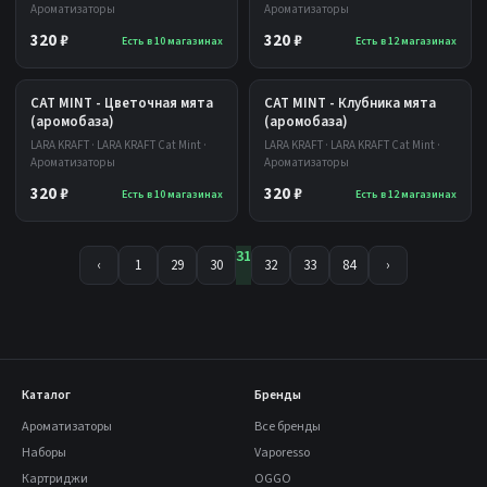
Ароматизаторы
Ароматизаторы
320 ₽
320 ₽
Есть в 10 магазинах
Есть в 12 магазинах
CAT MINT - Цветочная мята
CAT MINT - Клубника мята
(аромобаза)
(аромобаза)
LARA KRAFT · LARA KRAFT Cat Mint ·
LARA KRAFT · LARA KRAFT Cat Mint ·
Ароматизаторы
Ароматизаторы
320 ₽
320 ₽
Есть в 10 магазинах
Есть в 12 магазинах
31
‹
1
29
30
32
33
84
›
Каталог
Бренды
Ароматизаторы
Все бренды
Наборы
Vaporesso
Картриджи
OGGO