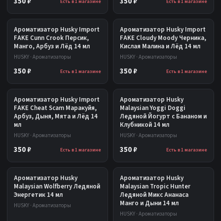
350 ₽
350 ₽
Есть в 1 магазине
Есть в 1 магазине
Ароматизатор Husky Import
Ароматизатор Husky Import
FAKE Cunn Crook Персик,
FAKE Cloudy Moody Черника,
Манго, Арбуз и Лёд 14 мл
Кислая Малина и Лёд 14 мл
HUSKY · Ароматизаторы
HUSKY · Ароматизаторы
350 ₽
350 ₽
Есть в 1 магазине
Есть в 1 магазине
Ароматизатор Husky Import
Ароматизатор Husky
FAKE Cheat Scam Маракуйя,
Malaysian Yoggi Doggi
Арбуз, Дыня, Мята и Лёд 14
Ледяной Йогурт с Бананом и
мл
Клубникой 14 мл
HUSKY · Ароматизаторы
HUSKY · Ароматизаторы
350 ₽
350 ₽
Есть в 1 магазине
Есть в 1 магазине
Ароматизатор Husky
Ароматизатор Husky
Malaysian Wolfberry Ледяной
Malaysian Tropic Hunter
Энергетик 14 мл
Ледяной Микс Ананаса
Манго и Дыни 14 мл
HUSKY · Ароматизаторы
HUSKY · Ароматизаторы