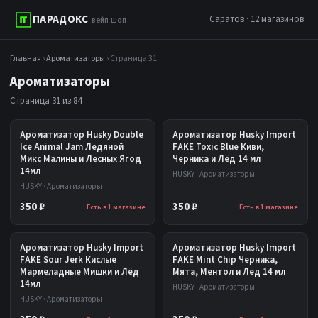
ПАРАДОКС
Саратов · 12 магазинов
вейп шоп
Главная
›
Ароматизаторы
› Страница 31
Ароматизаторы
Страница 31 из 84
Ароматизатор Husky Double
Ароматизатор Husky Import
Ice Animal Jam Ледяной
FAKE Toxic Blue Киви,
Микс Малины и Лесных Ягод
Черника и Лёд 14 мл
14мл
HUSKY · Ароматизаторы
HUSKY · Ароматизаторы
350 ₽
350 ₽
Есть в 1 магазине
Есть в 1 магазине
Ароматизатор Husky Import
Ароматизатор Husky Import
FAKE Sour Jerk Кислые
FAKE Mint Chip Черника,
Мармеладные Мишки и Лёд
Мята, Ментол и Лёд 14 мл
14мл
HUSKY · Ароматизаторы
HUSKY · Ароматизаторы