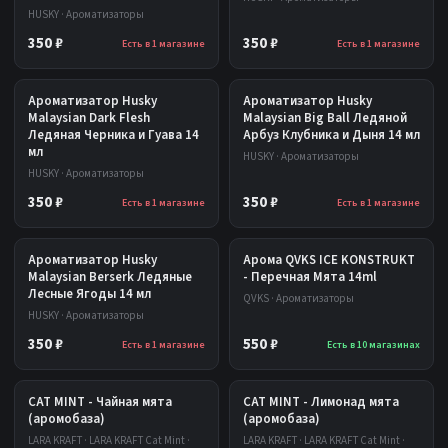
HUSKY · Ароматизаторы
350 ₽
350 ₽
Есть в 1 магазине
Есть в 1 магазине
Ароматизатор Husky
Ароматизатор Husky
Malaysian Dark Flesh
Malaysian Big Ball Ледяной
Ледяная Черника и Гуава 14
Арбуз Клубника и Дыня 14 мл
мл
HUSKY · Ароматизаторы
HUSKY · Ароматизаторы
350 ₽
350 ₽
Есть в 1 магазине
Есть в 1 магазине
Ароматизатор Husky
Арома QVKS ICE KONSTRUKT
Malaysian Berserk Ледяные
- Перечная Мята 14ml
Лесные Ягоды 14 мл
QVKS · Ароматизаторы
HUSKY · Ароматизаторы
350 ₽
550 ₽
Есть в 1 магазине
Есть в 10 магазинах
CAT MINT - Чайная мята
CAT MINT - Лимонад мята
(аромобаза)
(аромобаза)
LARA KRAFT · LARA KRAFT Cat Mint ·
LARA KRAFT · LARA KRAFT Cat Mint ·