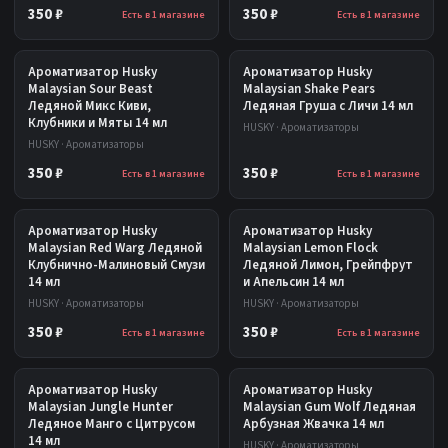
350 ₽
350 ₽
Есть в 1 магазине
Есть в 1 магазине
Ароматизатор Husky
Ароматизатор Husky
Malaysian Sour Beast
Malaysian Shake Pears
Ледяной Микс Киви,
Ледяная Груша с Личи 14 мл
Клубники и Мяты 14 мл
HUSKY · Ароматизаторы
HUSKY · Ароматизаторы
350 ₽
350 ₽
Есть в 1 магазине
Есть в 1 магазине
Ароматизатор Husky
Ароматизатор Husky
Malaysian Red Warg Ледяной
Malaysian Lemon Flock
Клубнично-Малиновый Смузи
Ледяной Лимон, Грейпфрут
14 мл
и Апельсин 14 мл
HUSKY · Ароматизаторы
HUSKY · Ароматизаторы
350 ₽
350 ₽
Есть в 1 магазине
Есть в 1 магазине
Ароматизатор Husky
Ароматизатор Husky
Malaysian Jungle Hunter
Malaysian Gum Wolf Ледяная
Ледяное Манго с Цитрусом
Арбузная Жвачка 14 мл
14 мл
HUSKY · Ароматизаторы