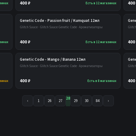
400 ₽
400
азинах
Есть в 12 магазинах
Genetic Code - Passion fruit / Kumquat 12мл
Gene
Glitch Sauce · Glitch Sauce Genetic Code · Ароматизаторы
Glitc
400 ₽
400
азинах
Есть в 12 магазинах
Genetic Code - Mango / Banana 12мл
Gene
Glitch Sauce · Glitch Sauce Genetic Code · Ароматизаторы
Glitc
400 ₽
400
азинах
Есть в 8 магазинах
28
‹
1
26
27
29
30
84
›