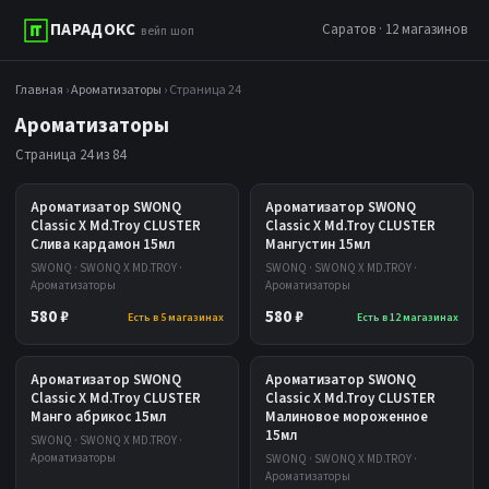
ПАРАДОКС
Саратов · 12 магазинов
вейп шоп
Главная
›
Ароматизаторы
› Страница 24
Ароматизаторы
Страница 24 из 84
Ароматизатор SWONQ
Ароматизатор SWONQ
Classic X Md.Troy CLUSTER
Classic X Md.Troy CLUSTER
Слива кардамон 15мл
Мангустин 15мл
SWONQ · SWONQ X MD.TROY ·
SWONQ · SWONQ X MD.TROY ·
Ароматизаторы
Ароматизаторы
580 ₽
580 ₽
Есть в 5 магазинах
Есть в 12 магазинах
Ароматизатор SWONQ
Ароматизатор SWONQ
Classic X Md.Troy CLUSTER
Classic X Md.Troy CLUSTER
Манго абрикос 15мл
Малиновое мороженное
15мл
SWONQ · SWONQ X MD.TROY ·
Ароматизаторы
SWONQ · SWONQ X MD.TROY ·
Ароматизаторы