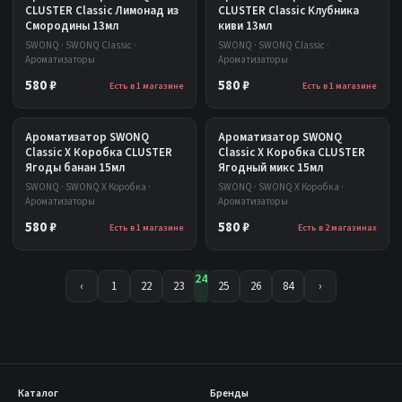
CLUSTER Classic Лимонад из
CLUSTER Classic Клубника
Смородины 13мл
киви 13мл
SWONQ · SWONQ Classic ·
SWONQ · SWONQ Classic ·
Ароматизаторы
Ароматизаторы
580 ₽
580 ₽
Есть в 1 магазине
Есть в 1 магазине
Ароматизатор SWONQ
Ароматизатор SWONQ
Classic X Коробка CLUSTER
Classic X Коробка CLUSTER
Ягоды банан 15мл
Ягодный микс 15мл
SWONQ · SWONQ X Коробка ·
SWONQ · SWONQ X Коробка ·
Ароматизаторы
Ароматизаторы
580 ₽
580 ₽
Есть в 1 магазине
Есть в 2 магазинах
24
‹
1
22
23
25
26
84
›
Каталог
Бренды