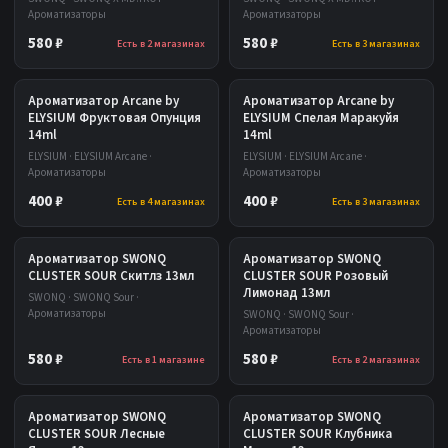
Ароматизаторы
Ароматизаторы
580 ₽
580 ₽
Есть в 2 магазинах
Есть в 3 магазинах
Ароматизатор Arcane by
Ароматизатор Arcane by
ELYSIUM Фруктовая Опунция
ELYSIUM Спелая Маракуйя
14ml
14ml
ELYSIUM · ELYSIUM Arcane ·
ELYSIUM · ELYSIUM Arcane ·
Ароматизаторы
Ароматизаторы
400 ₽
400 ₽
Есть в 4 магазинах
Есть в 3 магазинах
Ароматизатор SWONQ
Ароматизатор SWONQ
CLUSTER SOUR Скитлз 13мл
CLUSTER SOUR Розовый
Лимонад 13мл
SWONQ · SWONQ Sour ·
Ароматизаторы
SWONQ · SWONQ Sour ·
Ароматизаторы
580 ₽
580 ₽
Есть в 1 магазине
Есть в 2 магазинах
Ароматизатор SWONQ
Ароматизатор SWONQ
CLUSTER SOUR Лесные
CLUSTER SOUR Клубника