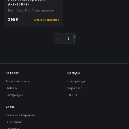
Ананас Киви
Duall · Duall Mix · Ароматизаторы
390 ₽
Есть в 6 магазинах
2
›
‹
1
Каталог
Бренды
Ароматизаторы
Все бренды
Наборы
Vaporesso
Картриджи
OGGO
Связь
12 точек в Саратове
ВКонтакте