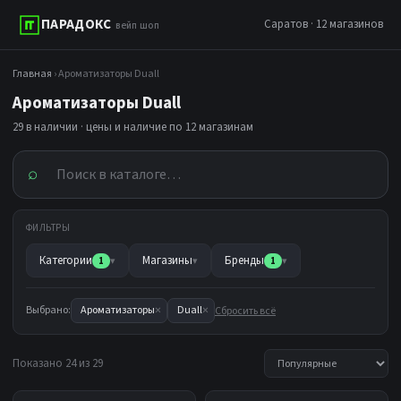
ПАРАДОКС
Саратов · 12 магазинов
вейп шоп
Главная
› Ароматизаторы Duall
Ароматизаторы Duall
29 в наличии · цены и наличие по 12 магазинам
⌕
ФИЛЬТРЫ
Категории
Магазины
Бренды
1
▾
▾
1
▾
×
×
Выбрано:
Ароматизаторы
Duall
Сбросить всё
Показано 24 из 29