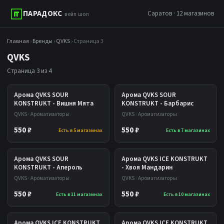
ПАРАДОКС
Саратов · 12 магазинов
вейп шоп
Главная
›
Бренды
›
QVKS
› Страница 3
QVKS
Страница 3 из 4
Арома QVKS SOUR
Арома QVKS SOUR
KONSTRUKT - Вишня Мята
KONSTRUKT - Барбарис
QVKS · Ароматизаторы
QVKS · Ароматизаторы
550 ₽
550 ₽
Есть в 5 магазинах
Есть в 7 магазинах
Арома QVKS SOUR
Арома QVKS ICE KONSTRUKT
KONSTRUKT - Апероль
- Хвоя Мандарин
QVKS · Ароматизаторы
QVKS · Ароматизаторы
550 ₽
550 ₽
Есть в 11 магазинах
Есть в 10 магазинах
Арома QVKS ICE KONSTRUKT
Арома QVKS ICE KONSTRUKT