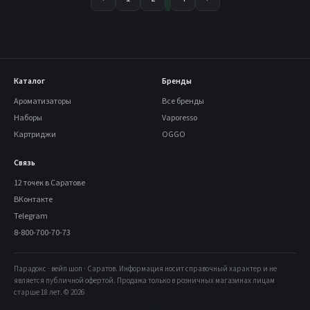
Каталог
Бренды
Ароматизаторы
Все бренды
Наборы
Vaporesso
Картриджи
OGGO
Связь
12 точек в Саратове
ВКонтакте
Telegram
8-800-700-70-73
Парадокс · вейп шоп · Саратов. Информация носит справочный характер и не
является публичной офертой. Продажа только в розничных магазинах лицам
старше 18 лет. © 2026