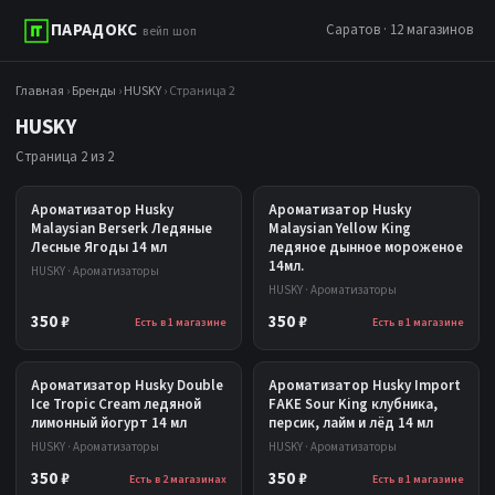
ПАРАДОКС
Саратов · 12 магазинов
вейп шоп
Главная
›
Бренды
›
HUSKY
› Страница 2
HUSKY
Страница 2 из 2
Ароматизатор Husky
Ароматизатор Husky
Malaysian Berserk Ледяные
Malaysian Yellow King
Лесные Ягоды 14 мл
ледяное дынное мороженое
14мл.
HUSKY · Ароматизаторы
HUSKY · Ароматизаторы
350 ₽
350 ₽
Есть в 1 магазине
Есть в 1 магазине
Ароматизатор Husky Double
Ароматизатор Husky Import
Ice Tropic Cream ледяной
FAKE Sour King клубника,
лимонный йогурт 14 мл
персик, лайм и лёд 14 мл
HUSKY · Ароматизаторы
HUSKY · Ароматизаторы
350 ₽
350 ₽
Есть в 2 магазинах
Есть в 1 магазине