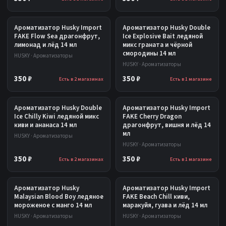
Ароматизатор Husky Import
Ароматизатор Husky Double
FAKE Flow Sea драгонфрут,
Ice Explosive Bait ледяной
лимонад и лёд 14 мл
микс граната и чёрной
смородины 14 мл
HUSKY · Ароматизаторы
HUSKY · Ароматизаторы
350 ₽
350 ₽
Есть в 2 магазинах
Есть в 1 магазине
Ароматизатор Husky Double
Ароматизатор Husky Import
Ice Chilly Kiwi ледяной микс
FAKE Cherry Dragon
киви и ананаса 14 мл
драгонфрут, вишня и лёд 14
мл
HUSKY · Ароматизаторы
HUSKY · Ароматизаторы
350 ₽
350 ₽
Есть в 2 магазинах
Есть в 1 магазине
Ароматизатор Husky
Ароматизатор Husky Import
Malaysian Blood Boy ледяное
FAKE Beach Chill киви,
мороженое с манго 14 мл
маракуйя, гуава и лёд 14 мл
HUSKY · Ароматизаторы
HUSKY · Ароматизаторы