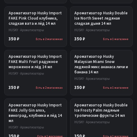
Ароматизатор Husky Import
Ароматизатор Husky Double
FAKE Pink Cloud клубника,
Ice North Sweet ледяная
сладкая вата и лёд 14 мл
сладкая дыня 14 мл
HUSKY · Ароматизаторы
HUSKY · Ароматизаторы
350 ₽
350 ₽
Есть в 2 магазинах
Есть в 1 магазине
Ароматизатор Husky Import
Ароматизатор Husky
FAKE Multi Fruit радужное
Malaysian Miami Snow
мороженое и лёд 14 мл
ледяной микс ананаса личи и
банана 14 мл
HUSKY · Ароматизаторы
HUSKY · Ароматизаторы
350 ₽
350 ₽
Есть в 2 магазинах
Есть в 1 магазине
Ароматизатор Husky Import
Ароматизатор Husky Double
FAKE Jolly Gin алоэ,
Ice Frosty Palm ледяные
виноград, клубника и лёд 14
тропические фрукты 14 мл
мл
HUSKY · Ароматизаторы
HUSKY · Ароматизаторы
350 ₽
350 ₽
Есть в 1 магазине
Есть в 1 магазине