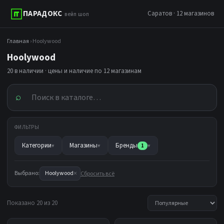
ПАРАДОКС
Саратов · 12 магазинов
вейп шоп
Главная
› Hoolywood
Hoolywood
20 в наличии · цены и наличие по 12 магазинам
⌕
ФИЛЬТРЫ
Категории
Магазины
Бренды
▾
▾
1
▾
×
Выбрано:
Hoolywood
Сбросить всё
Показано 20 из 20