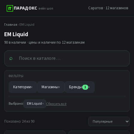
ПАРАДОКС
Саратов · 12 магазинов
вейп шоп
Главная
› EM Liquid
EM Liquid
90 в наличии · цены и наличие по 12 магазинам
⌕
ФИЛЬТРЫ
Категории
Магазины
Бренды
▾
▾
1
▾
×
Выбрано:
EM Liquid
Сбросить всё
Показано 24 из 90