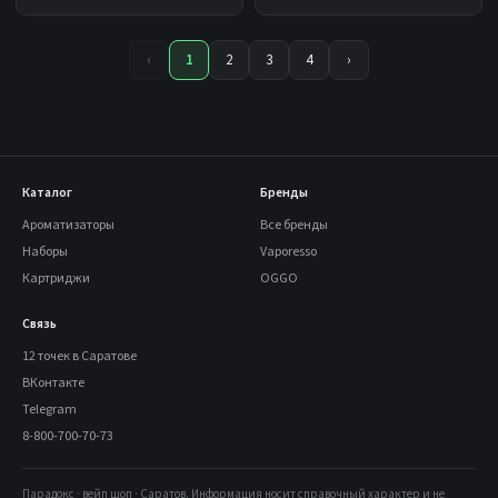
‹
1
2
3
4
›
Каталог
Бренды
Ароматизаторы
Все бренды
Наборы
Vaporesso
Картриджи
OGGO
Связь
12 точек в Саратове
ВКонтакте
Telegram
8-800-700-70-73
Парадокс · вейп шоп · Саратов. Информация носит справочный характер и не