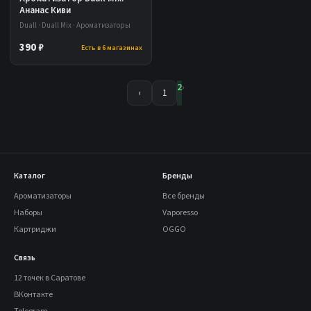
Ананас Киви
Duall · Duall Mix · Ароматизаторы
390 ₽
Есть в 6 магазинах
2
›
‹
1
Каталог
Бренды
Ароматизаторы
Все бренды
Наборы
Vaporesso
Картриджи
OGGO
Связь
12 точек в Саратове
ВКонтакте