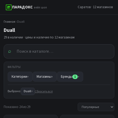
ПАРАДОКС
Саратов · 12 магазинов
вейп шоп
Главная
› Duall
Duall
29 в наличии · цены и наличие по 12 магазинам
⌕
ФИЛЬТРЫ
Категории
Магазины
Бренды
▾
▾
1
▾
×
Выбрано:
Duall
Сбросить всё
Показано 24 из 29