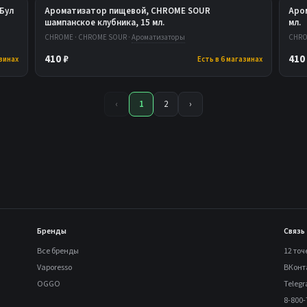
Бул
Ароматизатор пищевой, CHROME SOUR
Аро
шампанское клубника, 15 мл.
мл.
CHROME · CHROME SOUR ·
Ароматизаторы
CHRO
410 ₽
410
азинах
Есть в 6 магазинах
‹
1
2
›
Бренды
Связь
Все бренды
12 точ
Vaporesso
ВКонт
OGGO
Teleg
8-800-