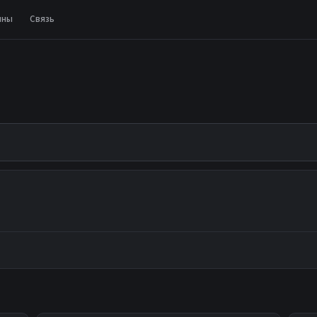
ины
Связь