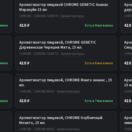
Ароматизатор пищевой CHROME GENETIC Ананас
Аро
Маракуйя 15 мл
дер
CHROME · CHROME GENETIC ·
Ароматизаторы
CHRO
410 ₽
410
азинах
Есть в 9 магазинах
Ароматизатор пищевой, CHROME GENETIC
Аро
Деревенская Черешня Мята, 15 мл.
Смор
CHROME · CHROME GENETIC ·
Ароматизаторы
CHRO
410 ₽
410
азинах
Есть в 6 магазинах
Ароматизатор пищевой, CHROME Манго ананас , 15
Аро
мл.
15 м
CHROME · CHROME BASIC ·
Ароматизаторы
CHRO
410 ₽
410
азинах
Есть в 7 магазинах
Ароматизатор пищевой, CHROME Клубничный
Аро
Мохито, 15 мл.
лимо
CHROME · CHROME BASIC ·
Ароматизаторы
CHRO