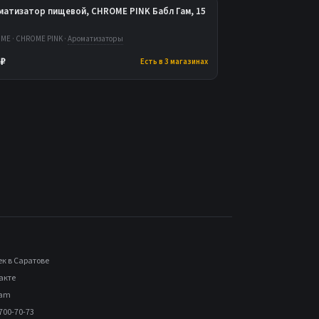
матизатор пищевой, CHROME PINK Бабл Гам, 15
ME · CHROME PINK ·
Ароматизаторы
 ₽
Есть в 3 магазинах
ек в Саратове
акте
ram
700-70-73