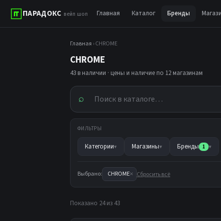
ПАРАДОКС
Главная
Каталог
Бренды
Магаз
вейп шоп
Главная
› CHROME
CHROME
43 в наличии · цены и наличие по 12 магазинам
⌕
ФИЛЬТРЫ
Категории
Магазины
Бренды
▾
▾
1
▾
×
Выбрано:
CHROME
Сбросить всё
Показано 24 из 43